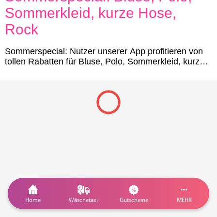
Sommerkleid, kurze Hose,
Rock
Sommerspecial: Nutzer unserer App profitieren von
tollen Rabatten für Bluse, Polo, Sommerkleid, kurze
Hose, Rock im Sommer:Bluse nur € 5,90Polo nur €
4,90Rock nur € 8,90kurze Hose nur €
7,90Sommerkleid nur € 10,90FAQ: Sommerspecial:
Bluse, Polo, Sommerkleid, kurze Hose, RockLaufzeit:
Unser Angebot g
Home
Wäschetaxi
Gutscheine
MEHR