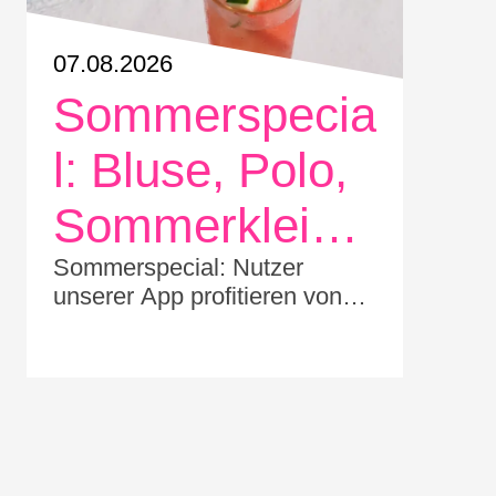
07.08.2026
Sommerspecia
l: Bluse, Polo,
Sommerkleid,
kurze Hose,
Sommerspecial: Nutzer
unserer App profitieren von
Rock
tollen Rabatten für Bluse,
Polo, Sommerkleid, kurze
Hose, Rock im Sommer:Bluse
nur € 5,90Polo nur €
4,90Rock nur € 8,90kurze
Hose nur € 7,90Sommerkleid