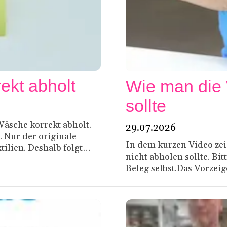
ekt abholt
Wie man die 
sollte
Wäsche korrekt abholt.
29.07.2026
. Nur der originale
In dem kurzen Video zei
ilien. Deshalb folgt
nicht abholen sollte. Bit
s zeigt, wie es richtig
Beleg selbst.Das Vorzeig
bleibt bei uns. Nur der 
habt, berechtigt euc