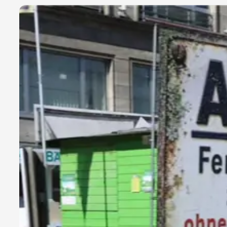
nur € 10,90FAQ:
Sommerspecial: Bluse, Polo,
Sommerkleid, kurze Hose,
RockLaufzeit: Unser Angebot
g