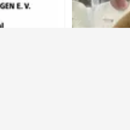
n Drogen
XXL-Teddybär 
groß
Drogen e.V und “Das