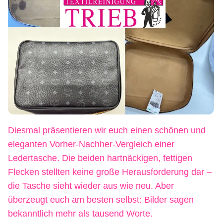
Diesmal präsentieren wir euch einen schönen und
eleganten Vorher-Nachher-Vergleich einer
Ledertasche. Die beiden hartnäckigen, fettigen
Flecken stellten keine große Herausforderung dar –
die Tasche sieht wieder aus wie neu. Aber
überzeugt euch am besten selbst: Bilder sagen
bekanntlich mehr als tausend Worte.